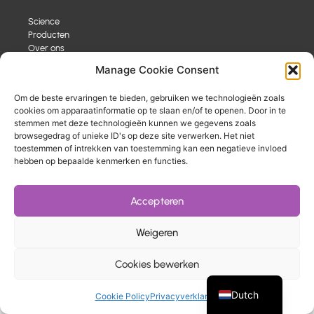
Science
Producten
Over ons
Nieuws
Manage Cookie Consent
Om de beste ervaringen te bieden, gebruiken we technologieën zoals
Support
cookies om apparaatinformatie op te slaan en/of te openen. Door in te
stemmen met deze technologieën kunnen we gegevens zoals
Contact
browsegedrag of unieke ID's op deze site verwerken. Het niet
Verkooppunten
toestemmen of intrekken van toestemming kan een negatieve invloed
hebben op bepaalde kenmerken en functies.
Accepteren
Privacy verklaring
Algemene voorwaarden
Weigeren
Greek
Cookies bewerken
Website door
Indicia
English
Dutch
Cookie Policy
Privacyverklaring