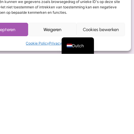
ën kunnen we gegevens zoals browsegedrag of unieke ID's op deze site
Het niet toestemmen of intrekken van toestemming kan een negatieve
ben op bepaalde kenmerken en functies.
Greek
epteren
Weigeren
Cookies bewerken
English
Cookie Policy
Privacyverklaring
Dutch
Bo Kock
Management Assistant
Iris Spijkers
Office Assistant