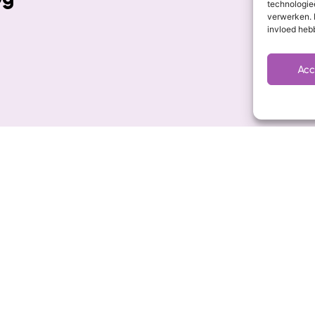
technologie
verwerken. 
invloed heb
Acc
Wesly van de Rijdt
Marketing Manager
Hajar Bella
Marketeer