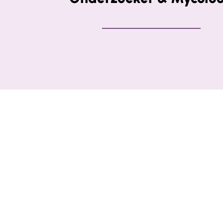
Helma Lemmers
Warehouse Manager
Tim de Hees
Warehouse