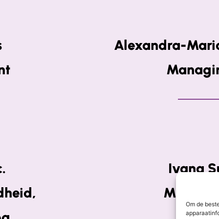
s
Alexandra-Mari
nt
Managin
.
Ivana 
dheid,
Msc. Ch
Om de beste
og
Tec
apparaatinf